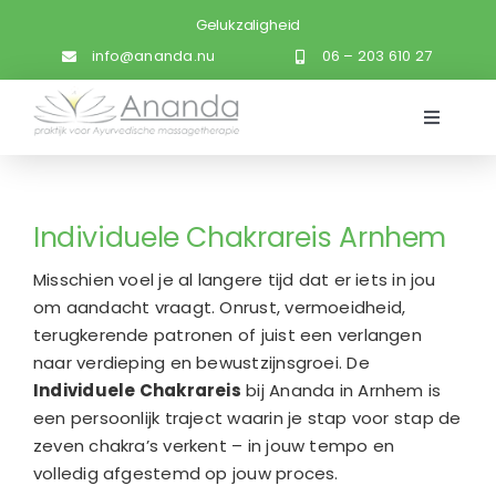
Ga
naar
info@ananda.nu
06 – 203 610 27
inhoud
Toggle
Navigati
Home
Individuele Chakrareis Arnhem
Wat is Ayurveda
Misschien voel je al langere tijd dat er iets in jou
om aandacht vraagt. Onrust, vermoeidheid,
Over Ananda
terugkerende patronen of juist een verlangen
naar verdieping en bewustzijnsgroei. De
Individuele Chakrareis
bij Ananda in Arnhem is
Behandelingen
een persoonlijk traject waarin je stap voor stap de
zeven chakra’s verkent – in jouw tempo en
Cursussen en trajecten
volledig afgestemd op jouw proces.