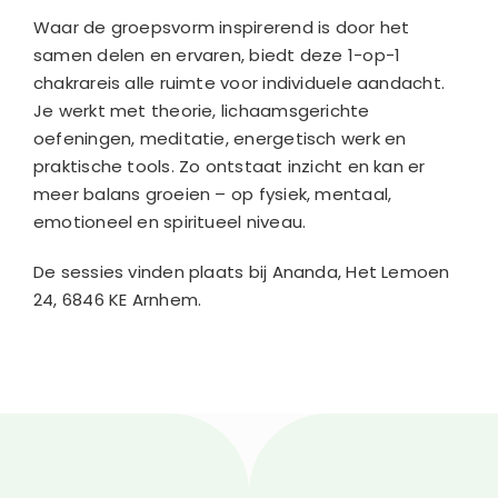
Waar de groepsvorm inspirerend is door het
Acties & Informatie
samen delen en ervaren, biedt deze 1-op-1
chakrareis alle ruimte voor individuele aandacht.
Je werkt met theorie, lichaamsgerichte
Reviews
oefeningen, meditatie, energetisch werk en
praktische tools. Zo ontstaat inzicht en kan er
Contact
meer balans groeien – op fysiek, mentaal,
emotioneel en spiritueel niveau.
Blog
De sessies vinden plaats bij Ananda, Het Lemoen
24, 6846 KE Arnhem.